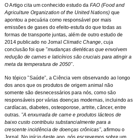
O Artigo cita um conhecido estudo da
FAO (Food and
Agriculture Organization of the United Nations)
que
apontou a pecuária como responsável por mais
emissões de gases do efeito-estufa do que todas as
formas de transporte juntas, além de outro estudo de
2014 publicado no Jornal
Climatic Change
, cuja
conclusão foi que
"mudanças dietéticas que envolvem
redução de carnes e laticínios são cruciais para atingir a
meta da temperatura de 2050"
.
No tópico "Saúde", a Ciência vem observando ao longo
dos anos que os produtos de origem animal não
somente são desnecessários para nós, como são
responsáveis por várias doenças modernas, incluindo as
cardíacas, diabetes, osteoporose, artrite, câncer, entre
outras.
"A enxurrada de carne e produtos lácteos de
baixo custo contribuiu substancialmente para a
crescente incidência de doenças crônicas"
, afirmou o
Jornal. No início deste ano, nós escrevemos sobre um