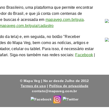
 Brasileiro, uma plataforma que permite encontrar
dor do Brasil, e que já conta com centenas de
 de buscas é acessada em
mapaveg.com.br/guia
.
mapaveg.com.br/guia/cadastro
rdo da tela) e, em seguida, no botão "Receber
ades do Mapa Veg, bem como as notícias, artigos e
ador, celular ou tablet. Para isso, é necessário estar
fari. Siga-nos também nas redes sociais:
Facebook
|
© Mapa Veg | No ar desde Julho de 2012
Termos de uso
|
Política de privacidade
contato@mapaveg.com.br