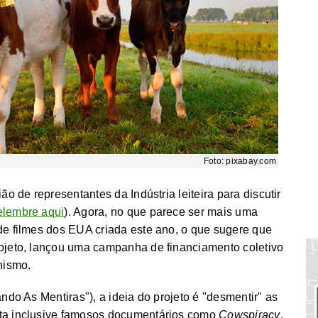
Foto: pixabay.com
ão de representantes da Indústria leiteira para discutir
elembre aqui
). Agora, no que parece ser mais uma
 de filmes dos EUA criada este ano, o que sugere que
rojeto, lançou uma campanha de financiamento coletivo
nismo.
ndo As Mentiras"), a ideia do projeto é "desmentir" as
ita inclusive famosos documentários como
Cowspiracy
,