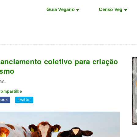
Guia Vegano
Censo Veg
nanciamento coletivo para criação
ismo
as.
ompartilhe
book
Twitter