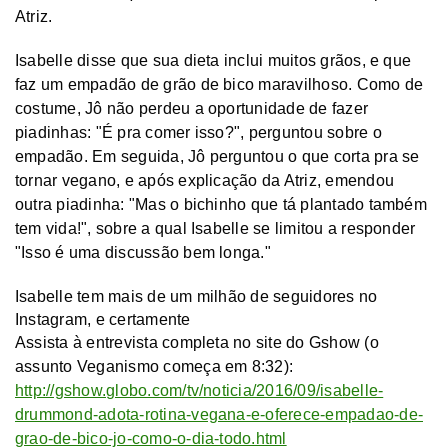
Atriz.
Isabelle disse que sua dieta inclui muitos grãos, e que
faz um empadão de grão de bico maravilhoso. Como de
costume, Jô não perdeu a oportunidade de fazer
piadinhas: "É pra comer isso?", perguntou sobre o
empadão. Em seguida, Jô perguntou o que corta pra se
tornar vegano, e após explicação da Atriz, emendou
outra piadinha: "Mas o bichinho que tá plantado também
tem vida!", sobre a qual Isabelle se limitou a responder
"Isso é uma discussão bem longa."
Isabelle tem mais de um milhão de seguidores no
Instagram, e certamente
Assista à entrevista completa no site do Gshow (o
assunto Veganismo começa em 8:32):
http://gshow.globo.com/tv/noticia/2016/09/isabelle-
drummond-adota-rotina-vegana-e-oferece-empadao-de-
grao-de-bico-jo-como-o-dia-todo.html