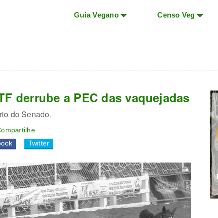
Guia Vegano
Censo Veg
TF derrube a PEC das vaquejadas
rio do Senado.
ompartilhe
book
Twitter