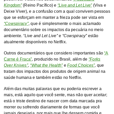
Kingdom”
(Reino Pacífico) e
“Live and Let Live”
(Viva e
Deixe Viver), e a confusão com a qual convivem pessoas
que se esforçam em manter a frieza pode ser vista em
“Cowspiracy”
, que é simplesmente o mais aclamado
documentário sobre os impactos da pecuária no meio
ambiente.
“Live and Let Live”
e
“Cowspiracy”
estão
atualmente disponíveis no Netflix.
Outros documentários que considero importantes são
“A
Carne é Fraca”
, produzido no Brasil, além de
“Forks
Over Knives”
,
“What the Health”
e
Food Choices”
, que
tratam dos impactos dos produtos de origem animal na
saúde humana e também estão no Netflix.
Além das muitas palavras que eu poderia escrever a
mais, está aquilo que você sente, mas não quer aceitar;
está o triste destino de nascer com data marcada pra
morrer ou sofrendo diariamente de formas que você
jamais desejaria, por mais que lhe dessem comida e