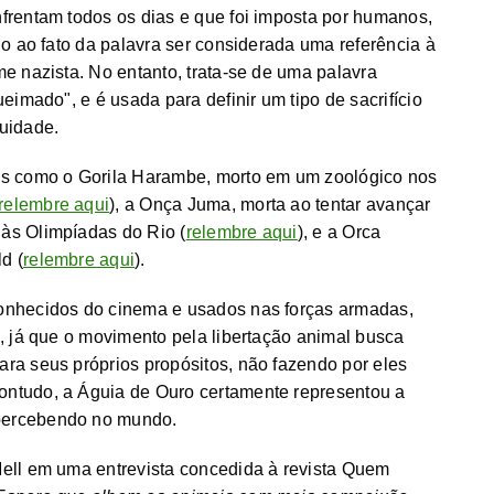
frentam todos os dias e que foi imposta por humanos,
do ao fato da palavra ser considerada uma referência à
e nazista. No entanto, trata-se de uma palavra
eimado", e é usada para definir um tipo de sacrifício
uidade.
 como o Gorila Harambe, morto em um zoológico nos
relembre aqui
), a Onça Juma, morta ao tentar avançar
às Olimpíadas do Rio (
relembre aqui
), e a Orca
d (
relembre aqui
).
onhecidos do cinema e usados nas forças armadas,
, já que o movimento pela libertação animal busca
ra seus próprios propósitos, não fazendo por eles
ntudo, a Águia de Ouro certamente representou a
percebendo no mundo.
Mell em uma entrevista concedida à revista Quem