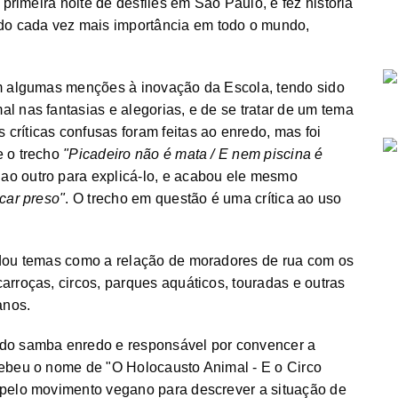
 primeira noite de desfiles em São Paulo, e fez história
o cada vez mais importância em todo o mundo,
om algumas menções à inovação da Escola, tendo sido
l nas fantasias e alegorias, e de se tratar de um tema
críticas confusas foram feitas ao enredo, mas foi
e o trecho
"Picadeiro não é mata / E nem piscina é
ao outro para explicá-lo, e acabou ele mesmo
icar preso"
. O trecho em questão é uma crítica ao uso
rdou temas como a relação de moradores de rua com os
arroças, circos, parques aquáticos, touradas e outras
anos.
 do samba enredo e responsável por convencer a
cebeu o nome de "O Holocausto Animal - E o Circo
 pelo movimento vegano para descrever a situação de