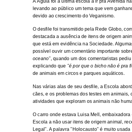
A Águia foi a última escola a ir pra Avenida na
levando ao público um tema que vem ganhand
devido ao crescimento do Veganismo.
O desfile foi transmitido pela Rede Globo, c
destacada a ausência de itens de origem anima
que está em evidência na Sociedade. Algumas 
possível ouvir um comentário importante sobr
oceano"
, quando um dos comentaristas pediu 
explicando que
"é por que o bicho não é pra f
de animais em circos e parques aquáticos.
Nas várias alas de seu desfile, a Escola abo
cães, e os problemas dos testes em animais, c
atividades que exploram os animais não hum
O carro onde estava Luisa Mell, embaixadora
Escola a não usar itens de origem animal, re
Legal". A palavra "Holocausto" é muito usada